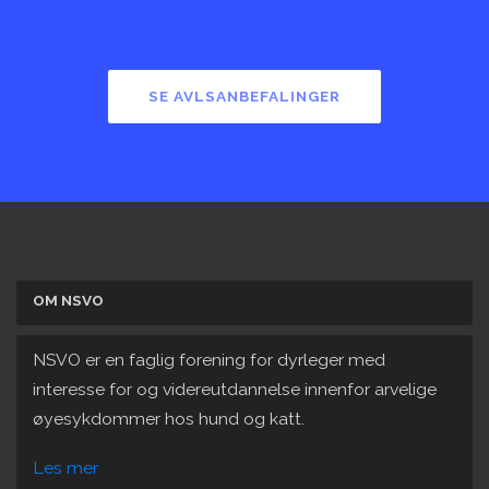
SE AVLSANBEFALINGER
OM NSVO
NSVO er en faglig forening for dyrleger med
interesse for og videreutdannelse innenfor arvelige
øyesykdommer hos hund og katt.
Les mer