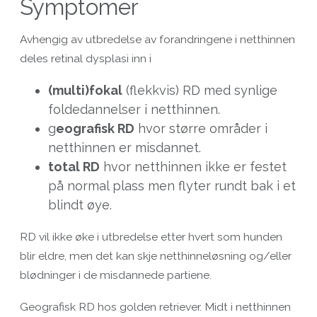
Symptomer
Avhengig av utbredelse av forandringene i netthinnen
deles retinal dysplasi inn i
(multi)fokal
(flekkvis) RD med synlige
foldedannelser i netthinnen.
g
eografisk RD
hvor større områder i
netthinnen er misdannet.
total RD
hvor netthinnen ikke er festet
på normal plass men flyter rundt bak i et
blindt øye.
RD vil ikke øke i utbredelse etter hvert som hunden
blir eldre, men det kan skje netthinneløsning og/eller
blødninger i de misdannede partiene.
Geografisk RD hos golden retriever. Midt i netthinnen